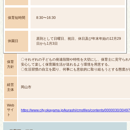
保育短時間
8:30〜16:30
原則として日曜日、祝日、休日及び年末年始の12月29
休園日
日から1月3日
〇それぞれの子どもの発達段階や特性を大切にし、保育士に見守られ
保育
安心して楽しく保育園生活が送れるよう環境を用意する。
方針
〇生活習慣の自立を図り、何事にも意欲的に取り組もうとする態度が
くように援助する。
〇直接体験を共有することで、周りのいろいろな事について興味や関
てていく。
経営
岡山市
〇いろいろな体験を通して、豊かに感じる心や表現する力を育み、創
主体
芽生えを培う。
Web
サイ
https://www.city.okayama.jp/kurashi/cmsfiles/contents/0000030/30497
ト