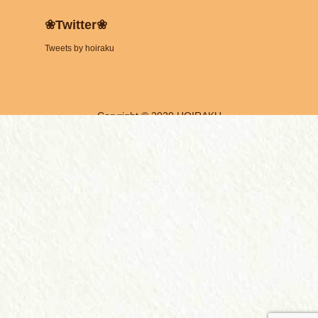
❀Twitter❀
Tweets by hoiraku
Coryright © 2020 HOIRAKU