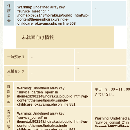
保
Warning
: Undefined array key
-
護
"survice_meeting" in
/home/xb902148/hoiraku.jp/public_html/wp-
者
content/themes/hoiraku/single-
会
childcare_okayama.php
on line
508
未就園向け情報
-
一時預かり
-
-
支援センタ
-
ー
庭
Warning
: Undefined array key
平日 9：30～11：
園
"survice_garden_open" in
きていない。
/home/xb902148/hoiraku.jp/public_html/wp-
開
content/themes/hoiraku/single-
放
childcare_okayama.php
on line
551
育
Warning
: Undefined array key
児
"survice_consut" in
Warning
: Undefined a
/home/xb902148/hoiraku.jp/public_html/wp-
相
"survice_consut_2" in
content/themes/hoiraku/single-
/home/xb902148/hoira
談
childcare_okayama.php
on line
562