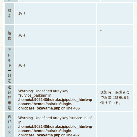
-
庭
あり
園
-
給
あり
食
ア
レ
-
ル
ギ
あり
ー
対
応
送
Warning
: Undefined array key
迎
送迎時、保護者会
"survice_parking" in
駐
で近隣に駐車場を
/home/xb902148/hoiraku.jp/public_html/wp-
車
借りている。
content/themes/hoiraku/single-
場
childcare_okayama.php
on line
486
送
Warning
: Undefined array key "survice_bus"
-
迎
in
/home/xb902148/hoiraku.jp/public_html/wp-
バ
content/themes/hoiraku/single-
ス
childcare_okayama.php
on line
497