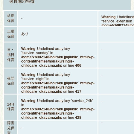
保育園の特徴
延長
Warning
: Undefined
-
保育
"service_extension_
/home/xb902148/hoi
-
content/themes/hoi
土曜
あり
childcare_okayam
保育
Warning
: Undefined array key
日・
-
"survice_sunday" in
祝日
/home/xb902148/hoiraku.jp/public_html/wp-
保育
content/themes/hoiraku/single-
childcare_okayama.php
on line
406
Warning
: Undefined array key
-
夜間
"survice_night" in
/home/xb902148/hoiraku.jp/public_html/wp-
保育
content/themes/hoiraku/single-
childcare_okayama.php
on line
417
Warning
: Undefined array key "survice_24h"
-
24H
in
保育
/home/xb902148/hoiraku.jp/public_html/wp-
content/themes/hoiraku/single-
childcare_okayama.php
on line
428
-
障害
児保
-
育