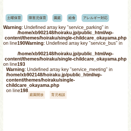
土曜保育
障害児保育
園庭
給食
アレルギー対応
Warning
: Undefined array key "service_parking" in
/home/xb902148/hoiraku.jp/public_html/wp-
content/themes/hoiraku/single-childcare_okayama.php
on line
190
Warning
: Undefined array key "service_bus" in
/home/xb902148/hoiraku.jp/public_html/wp-
content/themes/hoiraku/single-childcare_okayama.php
on line
193
Warning
: Undefined array key "service_meeting" in
/home/xb902148/hoiraku.jp/public_html/wp-
content/themes/hoiraku/single-
childcare_okayama.php
on line
198
庭園開放
育児相談