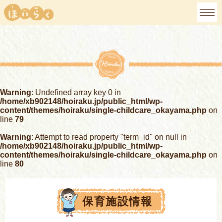
Warning
: Undefined array key 0 in
/home/xb902148/hoiraku.jp/public_html/wp-
content/themes/hoiraku/single-childcare_okayama.php
on
line
79
Warning
: Attempt to read property "term_id" on null in
/home/xb902148/hoiraku.jp/public_html/wp-
content/themes/hoiraku/single-childcare_okayama.php
on
line
80
保育施設情報