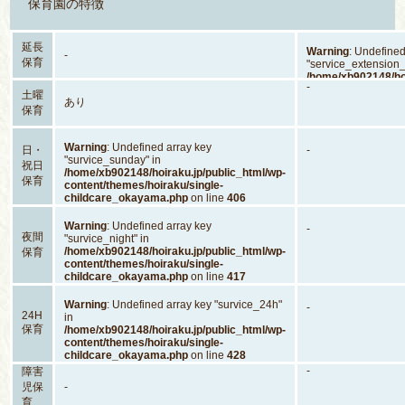
保育園の特徴
延長
Warning
: Undefined
-
保育
"service_extension_
/home/xb902148/hoi
-
content/themes/hoi
土曜
あり
childcare_okayam
保育
Warning
: Undefined array key
日・
-
"survice_sunday" in
祝日
/home/xb902148/hoiraku.jp/public_html/wp-
保育
content/themes/hoiraku/single-
childcare_okayama.php
on line
406
Warning
: Undefined array key
-
夜間
"survice_night" in
/home/xb902148/hoiraku.jp/public_html/wp-
保育
content/themes/hoiraku/single-
childcare_okayama.php
on line
417
Warning
: Undefined array key "survice_24h"
-
24H
in
保育
/home/xb902148/hoiraku.jp/public_html/wp-
content/themes/hoiraku/single-
childcare_okayama.php
on line
428
-
障害
児保
-
育