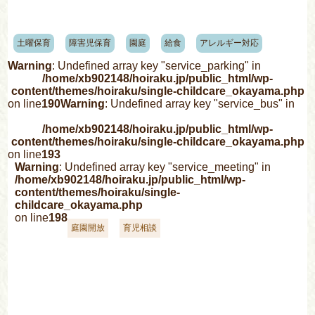
土曜保育
障害児保育
園庭
給食
アレルギー対応
Warning
: Undefined array key "service_parking" in
/home/xb902148/hoiraku.jp/public_html/wp-
content/themes/hoiraku/single-childcare_okayama.php
on line
190
Warning
: Undefined array key "service_bus" in
/home/xb902148/hoiraku.jp/public_html/wp-
content/themes/hoiraku/single-childcare_okayama.php
on line
193
Warning
: Undefined array key "service_meeting" in
/home/xb902148/hoiraku.jp/public_html/wp-
content/themes/hoiraku/single-
childcare_okayama.php
on line
198
庭園開放
育児相談