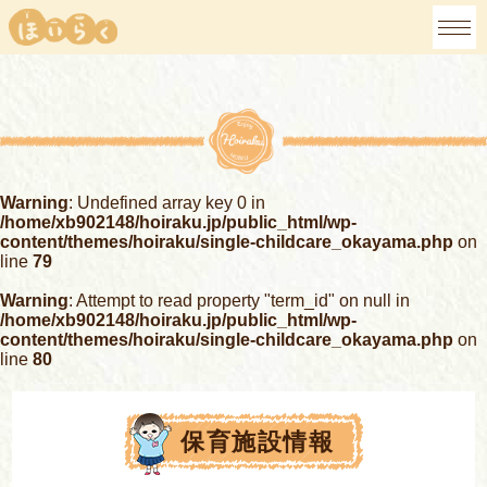
Warning
: Undefined array key 0 in
/home/xb902148/hoiraku.jp/public_html/wp-
content/themes/hoiraku/single-childcare_okayama.php
on
line
79
Warning
: Attempt to read property "term_id" on null in
/home/xb902148/hoiraku.jp/public_html/wp-
content/themes/hoiraku/single-childcare_okayama.php
on
line
80
保育施設情報