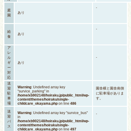
-
庭
あり
園
-
給
あり
食
ア
レ
-
ル
ギ
あり
ー
対
応
送
Warning
: Undefined array key
迎
園舎横と園舎南側
"survice_parking" in
駐
に駐車場がありま
/home/xb902148/hoiraku.jp/public_html/wp-
車
す。
content/themes/hoiraku/single-
場
childcare_okayama.php
on line
486
送
Warning
: Undefined array key "survice_bus"
-
迎
in
/home/xb902148/hoiraku.jp/public_html/wp-
バ
content/themes/hoiraku/single-
ス
childcare_okayama.php
on line
497