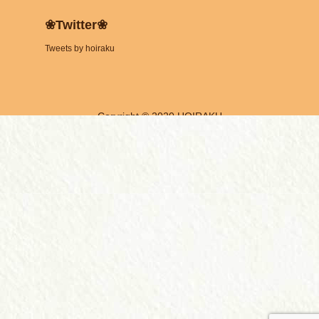
❀Twitter❀
Tweets by hoiraku
Coryright © 2020 HOIRAKU