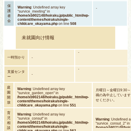
保
Warning
: Undefined array key
-
護
"survice_meeting" in
/home/xb902148/hoiraku.jp/public_html/wp-
者
content/themes/hoiraku/single-
会
childcare_okayama.php
on line
508
未就園向け情報
-
一時預かり
-
-
支援センタ
-
ー
庭
Warning
: Undefined array key
月曜日～金曜日9:30～
園
"survice_garden_open" in
禍の為中止しています
/home/xb902148/hoiraku.jp/public_html/wp-
開
せください。
content/themes/hoiraku/single-
放
childcare_okayama.php
on line
551
育
Warning
: Undefined array key
児
"survice_consut" in
Warning
: Undefined a
/home/xb902148/hoiraku.jp/public_html/wp-
相
"survice_consut_2" in
content/themes/hoiraku/single-
/home/xb902148/hoira
談
childcare_okayama.php
on line
562