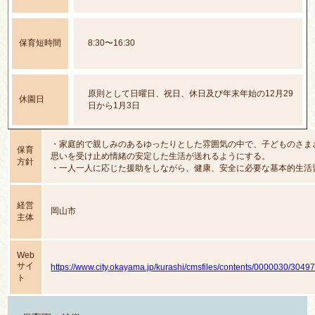
保育短時間
8:30〜16:30
原則として日曜日、祝日、休日及び年末年始の12月29
休園日
日から1月3日
・家庭的で親しみのあるゆったりとした雰囲気の中で、子どものさま
保育
思いを受け止め情緒の安定した生活が送れるようにする。
方針
・一人一人に応じた援助をしながら、健康、安全に必要な基本的生活
態度が身につくようにする。
・豊かな遊びの環境作りに努め、豊かな心情や思考力の芽生えを培う
経営
岡山市
主体
Web
サイ
https://www.city.okayama.jp/kurashi/cmsfiles/contents/0000030/30497
ト