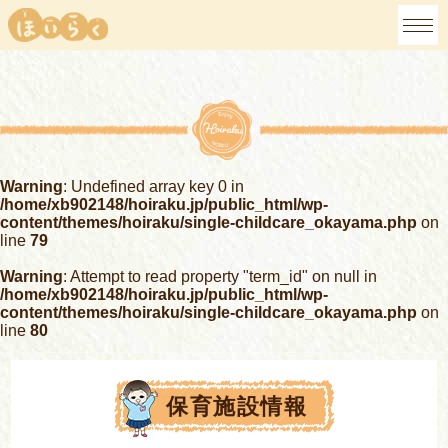
Warning
: Undefined array key 0 in
/home/xb902148/hoiraku.jp/public_html/wp-
content/themes/hoiraku/single-childcare_okayama.php
on
line
79
Warning
: Attempt to read property "term_id" on null in
/home/xb902148/hoiraku.jp/public_html/wp-
content/themes/hoiraku/single-childcare_okayama.php
on
line
80
保育施設情報