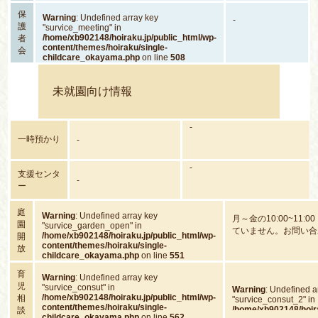
保
Warning
: Undefined array key
-
護
"survice_meeting" in
/home/xb902148/hoiraku.jp/public_html/wp-
者
content/themes/hoiraku/single-
会
childcare_okayama.php
on line
508
未就園向け情報
-
一時預かり
-
-
支援センタ
-
ー
庭
Warning
: Undefined array key
月～金の10:00~11:
園
"survice_garden_open" in
ていません。お問い合
/home/xb902148/hoiraku.jp/public_html/wp-
開
content/themes/hoiraku/single-
放
childcare_okayama.php
on line
551
育
Warning
: Undefined array key
児
"survice_consut" in
Warning
: Undefined a
/home/xb902148/hoiraku.jp/public_html/wp-
相
"survice_consut_2" in
content/themes/hoiraku/single-
/home/xb902148/hoira
談
childcare_okayama.php
on line
562