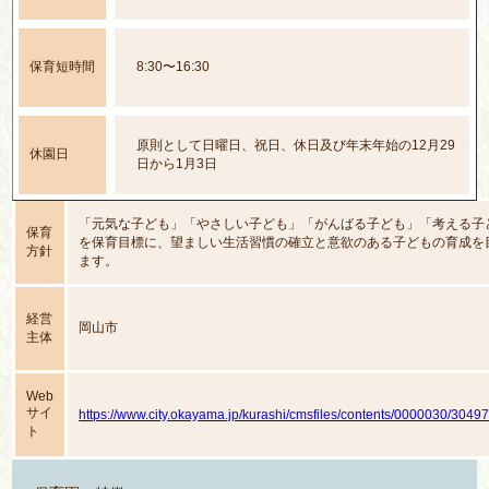
保育短時間
8:30〜16:30
原則として日曜日、祝日、休日及び年末年始の12月29
休園日
日から1月3日
「元気な子ども」「やさしい子ども」「がんばる子ども」「考える子
保育
を保育目標に、望ましい生活習慣の確立と意欲のある子どもの育成を
方針
ます。
経営
岡山市
主体
Web
サイ
https://www.city.okayama.jp/kurashi/cmsfiles/contents/0000030/30497
ト