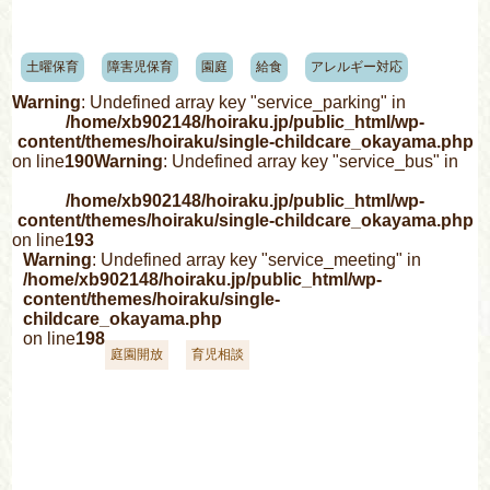
土曜保育
障害児保育
園庭
給食
アレルギー対応
Warning
: Undefined array key "service_parking" in
/home/xb902148/hoiraku.jp/public_html/wp-
content/themes/hoiraku/single-childcare_okayama.php
on line
190
Warning
: Undefined array key "service_bus" in
/home/xb902148/hoiraku.jp/public_html/wp-
content/themes/hoiraku/single-childcare_okayama.php
on line
193
Warning
: Undefined array key "service_meeting" in
/home/xb902148/hoiraku.jp/public_html/wp-
content/themes/hoiraku/single-
childcare_okayama.php
on line
198
庭園開放
育児相談