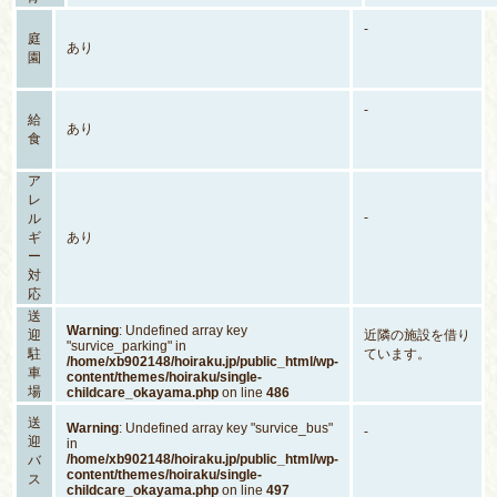
-
庭
あり
園
-
給
あり
食
ア
レ
-
ル
ギ
あり
ー
対
応
送
Warning
: Undefined array key
迎
近隣の施設を借り
"survice_parking" in
駐
ています。
/home/xb902148/hoiraku.jp/public_html/wp-
車
content/themes/hoiraku/single-
場
childcare_okayama.php
on line
486
送
Warning
: Undefined array key "survice_bus"
-
迎
in
/home/xb902148/hoiraku.jp/public_html/wp-
バ
content/themes/hoiraku/single-
ス
childcare_okayama.php
on line
497