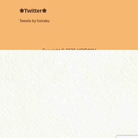
❀Twitter❀
Tweets by hoiraku
Coryright © 2020 HOIRAKU