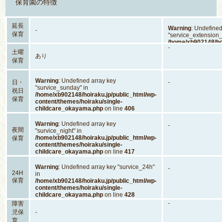
保育園の特徴
延長
Warning
: Undefined
-
保育
"service_extension_
/home/xb902148/hoi
-
content/themes/hoi
土曜
あり
childcare_okayam
保育
Warning
: Undefined array key
日・
-
"survice_sunday" in
祝日
/home/xb902148/hoiraku.jp/public_html/wp-
保育
content/themes/hoiraku/single-
childcare_okayama.php
on line
406
Warning
: Undefined array key
-
夜間
"survice_night" in
/home/xb902148/hoiraku.jp/public_html/wp-
保育
content/themes/hoiraku/single-
childcare_okayama.php
on line
417
Warning
: Undefined array key "survice_24h"
-
24H
in
保育
/home/xb902148/hoiraku.jp/public_html/wp-
content/themes/hoiraku/single-
childcare_okayama.php
on line
428
-
障害
児保
-
育