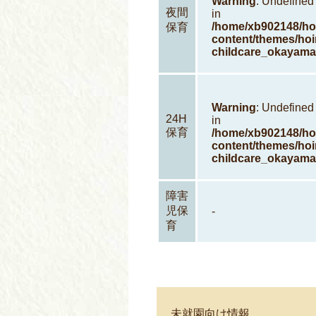
Warning
: Undefined 
夜間
in
/home/xb902148/hoi
保育
content/themes/hoi
childcare_okayama
Warning
: Undefined
24H
in
保育
/home/xb902148/hoi
content/themes/hoi
childcare_okayama
障害
児保
-
育
未就園向け情報