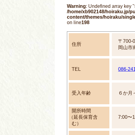
Warning
: Undefined array key 
/home/xb902148/hoiraku.jp/pu
content/themes/hoiraku/sing
on line
198
〒700-0
住所
岡山市南
TEL
086-24
受入年齢
６か月
開所時間
（延長保育含
7:00〜1
む）