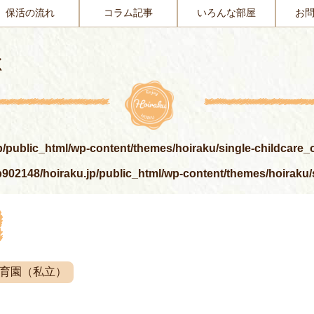
保活の流れ
コラム記事
いろんな部屋
お
く
p/public_html/wp-content/themes/hoiraku/single-childcare
902148/hoiraku.jp/public_html/wp-content/themes/hoiraku
育園（私立）