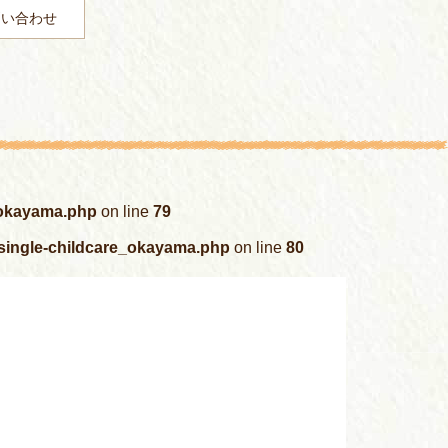
問い合わせ
_okayama.php
on line
79
/single-childcare_okayama.php
on line
80