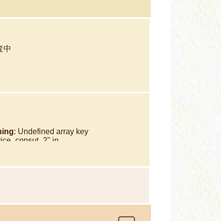
査中
ning
: Undefined array key
vice_consut_2" in
e/xb902148/hoiraku.jp/public_html/wp-
ent/themes/hoiraku/single-
dcare_okayama.php
on line
566