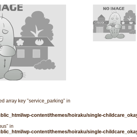
ed array key "service_parking" in
ublic_html/wp-content/themes/hoiraku/single-childcare_ok
bus" in
ublic_html/wp-content/themes/hoiraku/single-childcare_ok