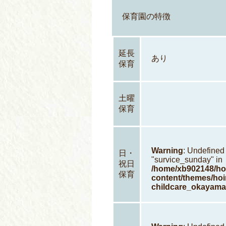
保育園の特徴
延長
あり
保育
土曜
保育
Warning
: Undefined
日・
"survice_sunday" in
祝日
/home/xb902148/hoi
保育
content/themes/hoi
childcare_okayama