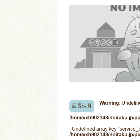
Warning
: Undefin
延長保育
/home/xb902148/hoiraku.jp/p
: Undefined array key "service_
/home/xb902148/hoiraku.jp/p