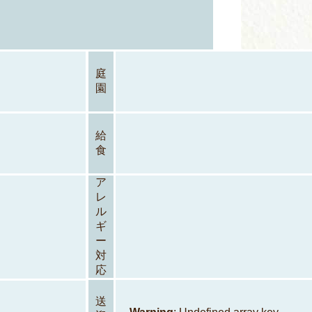
庭
園
blic_html/wp-
e-
ne
388
給
食
ア
レ
ル
ギ
ー
対
応
送