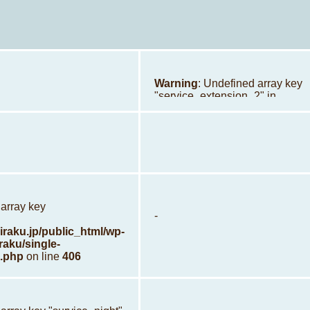
Warning
: Undefined array key
"service_extension_2" in
/home/xb902148/hoiraku.jp/pu
content/themes/hoiraku/singl
childcare_okayama.php
on li
 array key
-
raku.jp/public_html/wp-
raku/single-
.php
on line
406