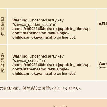
庭
Warning
: Undefined array key
■調
園
"survice_garden_open" in
/home/xb902148/hoiraku.jp/public_html/wp-
開
content/themes/hoiraku/single-
放
childcare_okayama.php
on line
551
育
Warning
: Undefined array key
児
"survice_consut" in
War
/home/xb902148/hoiraku.jp/public_html/wp-
相
"sur
content/themes/hoiraku/single-
談
/hom
childcare_okayama.php
on line
562
cont
chil
の有無含め、保育施設にお問い合わせください。