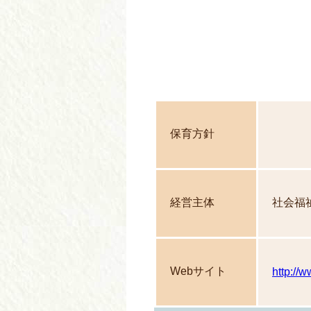
保育方針
経営主体
社会福
Webサイト
http://