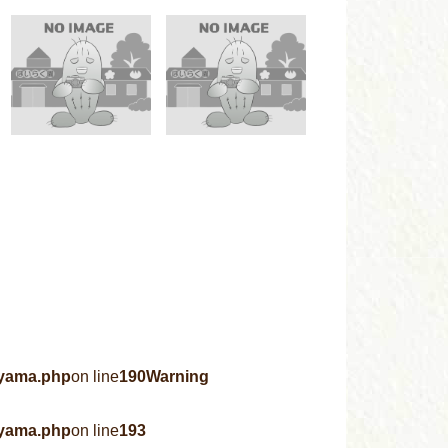
ayama.php
on line
190
Warning
ayama.php
on line
193