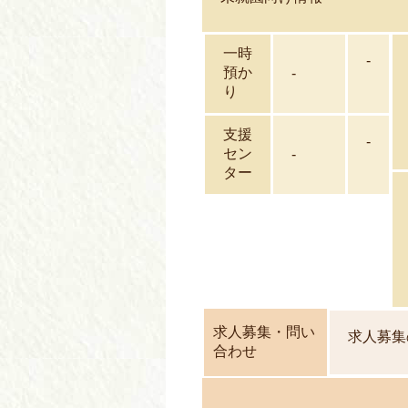
一時
-
預か
-
り
支援
-
セン
-
ター
求人募集・問い
求人募集
合わせ