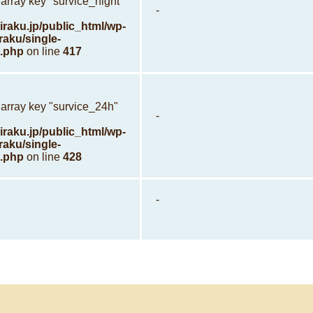
array key "survice_night"
-
raku.jp/public_html/wp-
raku/single-
.php
on line
417
 array key "survice_24h"
-
raku.jp/public_html/wp-
raku/single-
.php
on line
428
-