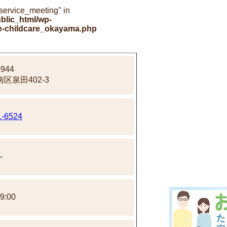
"service_meeting" in
blic_html/wp-
le-childcare_okayama.php
944
区泉田402-3
1-6524
～
9:00