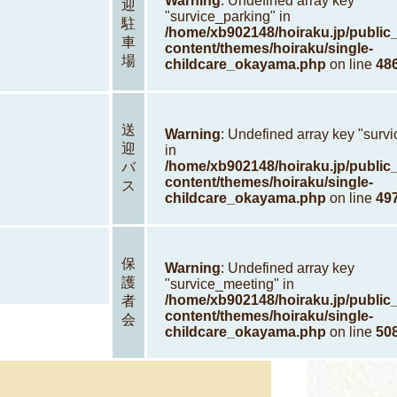
Warning
: Undefined array key
迎
"survice_parking" in
駐
/home/xb902148/hoiraku.jp/public
車
content/themes/hoiraku/single-
場
childcare_okayama.php
on line
48
送
Warning
: Undefined array key "surv
迎
in
/home/xb902148/hoiraku.jp/public
バ
content/themes/hoiraku/single-
ス
childcare_okayama.php
on line
49
保
Warning
: Undefined array key
護
"survice_meeting" in
/home/xb902148/hoiraku.jp/public
者
content/themes/hoiraku/single-
会
childcare_okayama.php
on line
50