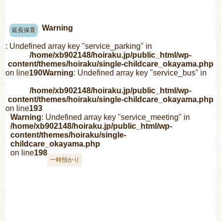
Warning
延長保育
: Undefined array key "service_parking" in
/home/xb902148/hoiraku.jp/public_html/wp-
content/themes/hoiraku/single-childcare_okayama.php
on line
190
Warning
: Undefined array key "service_bus" in
/home/xb902148/hoiraku.jp/public_html/wp-
content/themes/hoiraku/single-childcare_okayama.php
on line
193
Warning
: Undefined array key "service_meeting" in
/home/xb902148/hoiraku.jp/public_html/wp-
content/themes/hoiraku/single-
childcare_okayama.php
on line
198
一時預かり