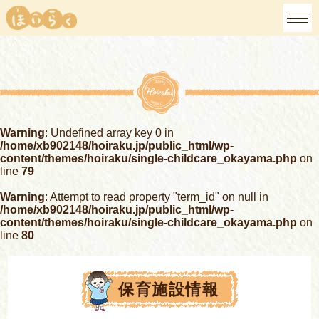
Warning
: Undefined array key 0 in
/home/xb902148/hoiraku.jp/public_html/wp-
content/themes/hoiraku/single-childcare_okayama.php
on
line
79
Warning
: Attempt to read property "term_id" on null in
/home/xb902148/hoiraku.jp/public_html/wp-
content/themes/hoiraku/single-childcare_okayama.php
on
line
80
保育施設情報