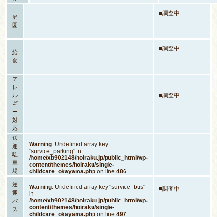
■調査中
庭
園
■調査中
給
食
ア
レ
ル
■調査中
ギ
ー
対
応
送
Warning
: Undefined array key
迎
"survice_parking" in
駐
/home/xb902148/hoiraku.jp/public_html/wp-
車
content/themes/hoiraku/single-
場
childcare_okayama.php
on line
486
送
Warning
: Undefined array key "survice_bus"
■調査中
迎
in
/home/xb902148/hoiraku.jp/public_html/wp-
バ
content/themes/hoiraku/single-
ス
childcare_okayama.php
on line
497