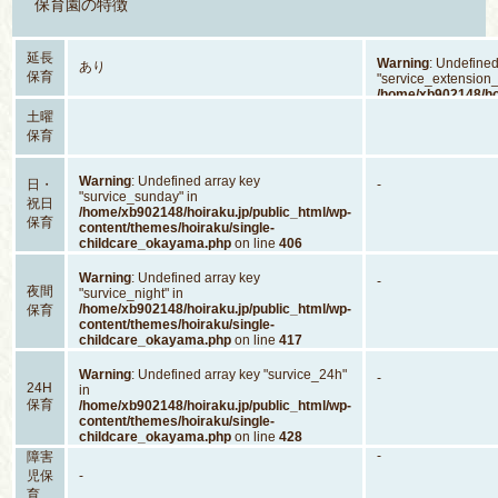
保育園の特徴
延長
Warning
: Undefined
あり
保育
"service_extension_
/home/xb902148/hoi
content/themes/hoi
土曜
childcare_okayam
保育
Warning
: Undefined array key
日・
-
"survice_sunday" in
祝日
/home/xb902148/hoiraku.jp/public_html/wp-
保育
content/themes/hoiraku/single-
childcare_okayama.php
on line
406
Warning
: Undefined array key
-
夜間
"survice_night" in
/home/xb902148/hoiraku.jp/public_html/wp-
保育
content/themes/hoiraku/single-
childcare_okayama.php
on line
417
Warning
: Undefined array key "survice_24h"
-
24H
in
保育
/home/xb902148/hoiraku.jp/public_html/wp-
content/themes/hoiraku/single-
childcare_okayama.php
on line
428
-
障害
児保
-
育