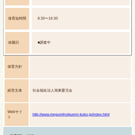
保育短時間
8:30〜16:30
休園日
■調査中
保育方針
経営主体
社会福祉法人旭東愛児会
Webサイ
http://www.megumihoikuenn-kubo.jp/index.html
ト