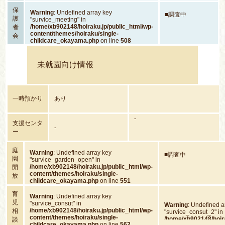
保
Warning
: Undefined array key
■調査中
護
"survice_meeting" in
/home/xb902148/hoiraku.jp/public_html/wp-
者
content/themes/hoiraku/single-
会
childcare_okayama.php
on line
508
未就園向け情報
一時預かり
あり
-
支援センタ
-
ー
庭
Warning
: Undefined array key
■調査中
園
"survice_garden_open" in
/home/xb902148/hoiraku.jp/public_html/wp-
開
content/themes/hoiraku/single-
放
childcare_okayama.php
on line
551
育
Warning
: Undefined array key
児
"survice_consut" in
Warning
: Undefined a
/home/xb902148/hoiraku.jp/public_html/wp-
相
"survice_consut_2" in
content/themes/hoiraku/single-
/home/xb902148/hoira
談
childcare_okayama.php
on line
562