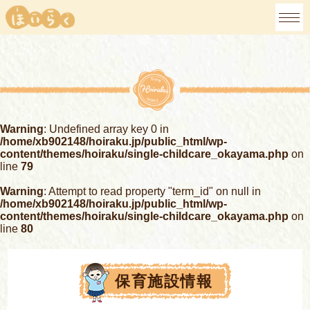
Warning
: Undefined array key 0 in
/home/xb902148/hoiraku.jp/public_html/wp-
content/themes/hoiraku/single-childcare_okayama.php
on
line
79
Warning
: Attempt to read property "term_id" on null in
/home/xb902148/hoiraku.jp/public_html/wp-
content/themes/hoiraku/single-childcare_okayama.php
on
line
80
保育施設情報