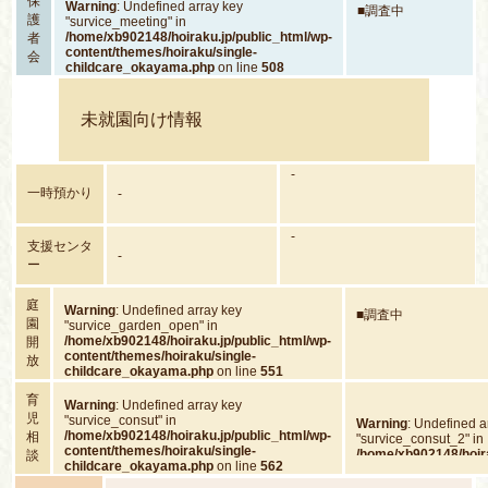
保
Warning
: Undefined array key
■調査中
護
"survice_meeting" in
/home/xb902148/hoiraku.jp/public_html/wp-
者
content/themes/hoiraku/single-
会
childcare_okayama.php
on line
508
未就園向け情報
-
一時預かり
-
-
支援センタ
-
ー
庭
Warning
: Undefined array key
■調査中
園
"survice_garden_open" in
/home/xb902148/hoiraku.jp/public_html/wp-
開
content/themes/hoiraku/single-
放
childcare_okayama.php
on line
551
育
Warning
: Undefined array key
児
"survice_consut" in
Warning
: Undefined a
/home/xb902148/hoiraku.jp/public_html/wp-
相
"survice_consut_2" in
content/themes/hoiraku/single-
/home/xb902148/hoira
談
childcare_okayama.php
on line
562
content/themes/hoira
childcare_okayama.