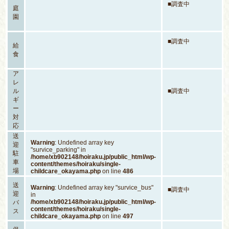
■調査中
庭
園
■調査中
給
食
ア
レ
ル
■調査中
ギ
ー
対
応
送
Warning
: Undefined array key
迎
"survice_parking" in
駐
/home/xb902148/hoiraku.jp/public_html/wp-
車
content/themes/hoiraku/single-
場
childcare_okayama.php
on line
486
送
Warning
: Undefined array key "survice_bus"
■調査中
迎
in
/home/xb902148/hoiraku.jp/public_html/wp-
バ
content/themes/hoiraku/single-
ス
childcare_okayama.php
on line
497