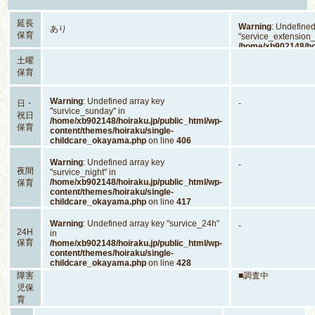
延長
Warning
: Undefined
あり
保育
"service_extension_
/home/xb902148/hoi
content/themes/hoi
土曜
childcare_okayam
保育
Warning
: Undefined array key
日・
-
"survice_sunday" in
祝日
/home/xb902148/hoiraku.jp/public_html/wp-
保育
content/themes/hoiraku/single-
childcare_okayama.php
on line
406
Warning
: Undefined array key
-
夜間
"survice_night" in
/home/xb902148/hoiraku.jp/public_html/wp-
保育
content/themes/hoiraku/single-
childcare_okayama.php
on line
417
Warning
: Undefined array key "survice_24h"
-
24H
in
保育
/home/xb902148/hoiraku.jp/public_html/wp-
content/themes/hoiraku/single-
childcare_okayama.php
on line
428
障害
■調査中
児保
育