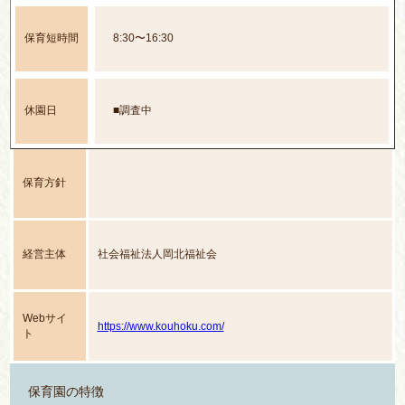
保育短時間
8:30〜16:30
休園日
■調査中
保育方針
経営主体
社会福祉法人岡北福祉会
Webサイ
https://www.kouhoku.com/
ト
保育園の特徴