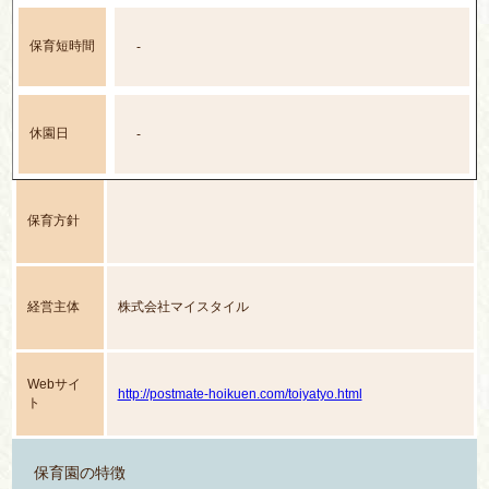
保育短時間
-
休園日
-
保育方針
経営主体
株式会社マイスタイル
Webサイ
http://postmate-hoikuen.com/toiyatyo.html
ト
保育園の特徴