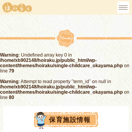
Warning
: Undefined array key 0 in
/home/xb902148/hoiraku.jp/public_html/wp-
content/themes/hoiraku/single-childcare_okayama.php
on
line
79
Warning
: Attempt to read property "term_id" on null in
/home/xb902148/hoiraku.jp/public_html/wp-
content/themes/hoiraku/single-childcare_okayama.php
on
line
80
保育施設情報