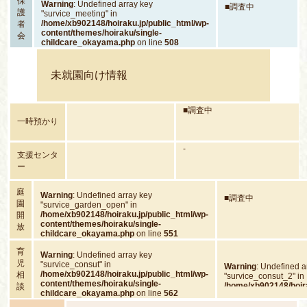
保
Warning
: Undefined array key
■調査中
護
"survice_meeting" in
/home/xb902148/hoiraku.jp/public_html/wp-
者
content/themes/hoiraku/single-
会
childcare_okayama.php
on line
508
未就園向け情報
■調査中
一時預かり
-
支援センタ
ー
庭
Warning
: Undefined array key
■調査中
園
"survice_garden_open" in
/home/xb902148/hoiraku.jp/public_html/wp-
開
content/themes/hoiraku/single-
放
childcare_okayama.php
on line
551
育
Warning
: Undefined array key
児
"survice_consut" in
Warning
: Undefined a
/home/xb902148/hoiraku.jp/public_html/wp-
相
"survice_consut_2" in
content/themes/hoiraku/single-
/home/xb902148/hoira
談
childcare_okayama.php
on line
562
content/themes/hoira
childcare_okayama.