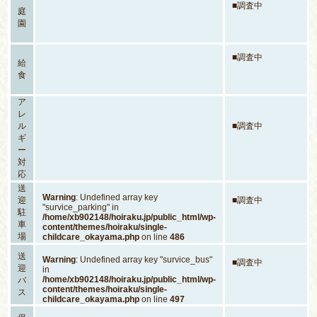
■調査中
庭
園
■調査中
給
食
ア
レ
ル
■調査中
ギ
ー
対
応
送
Warning
: Undefined array key
迎
■調査中
"survice_parking" in
駐
/home/xb902148/hoiraku.jp/public_html/wp-
車
content/themes/hoiraku/single-
場
childcare_okayama.php
on line
486
送
Warning
: Undefined array key "survice_bus"
■調査中
迎
in
/home/xb902148/hoiraku.jp/public_html/wp-
バ
content/themes/hoiraku/single-
ス
childcare_okayama.php
on line
497