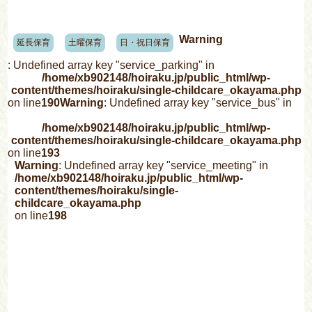
Warning
延長保育
土曜保育
日・祝日保育
: Undefined array key "service_parking" in
/home/xb902148/hoiraku.jp/public_html/wp-
content/themes/hoiraku/single-childcare_okayama.php
on line
190
Warning
: Undefined array key "service_bus" in
/home/xb902148/hoiraku.jp/public_html/wp-
content/themes/hoiraku/single-childcare_okayama.php
on line
193
Warning
: Undefined array key "service_meeting" in
/home/xb902148/hoiraku.jp/public_html/wp-
content/themes/hoiraku/single-
childcare_okayama.php
on line
198