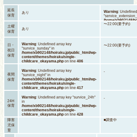
延長
Warning
: Undefined
あり
保育
"service_extension_
/home/xb902148/hoi
〜22:00(要予約)
content/themes/hoi
土曜
あり
childcare_okayam
保育
Warning
: Undefined array key
日・
〜22:00(要予約)
"survice_sunday" in
祝日
/home/xb902148/hoiraku.jp/public_html/wp-
保育
content/themes/hoiraku/single-
childcare_okayama.php
on line
406
Warning
: Undefined array key
-
夜間
"survice_night" in
/home/xb902148/hoiraku.jp/public_html/wp-
保育
content/themes/hoiraku/single-
childcare_okayama.php
on line
417
Warning
: Undefined array key "survice_24h"
-
24H
in
保育
/home/xb902148/hoiraku.jp/public_html/wp-
content/themes/hoiraku/single-
childcare_okayama.php
on line
428
障害
■調査中
児保
育