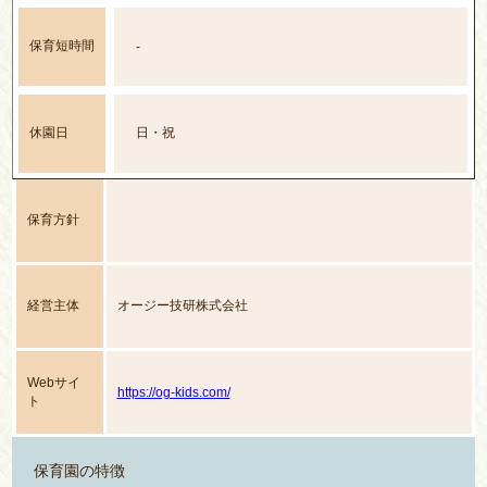
保育短時間
-
休園日
日・祝
保育方針
経営主体
オージー技研株式会社
Webサイ
https://og-kids.com/
ト
保育園の特徴