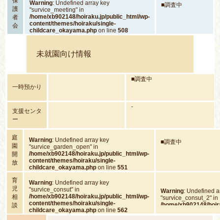
保
Warning
: Undefined array key
■調査中
護
"survice_meeting" in
/home/xb902148/hoiraku.jp/public_html/wp-
者
content/themes/hoiraku/single-
会
childcare_okayama.php
on line
508
未就園向け情報
■調査中
一時預かり
-
支援センタ
ー
庭
Warning
: Undefined array key
■調査中
園
"survice_garden_open" in
/home/xb902148/hoiraku.jp/public_html/wp-
開
content/themes/hoiraku/single-
放
childcare_okayama.php
on line
551
育
Warning
: Undefined array key
児
"survice_consut" in
Warning
: Undefined a
/home/xb902148/hoiraku.jp/public_html/wp-
相
"survice_consut_2" in
content/themes/hoiraku/single-
/home/xb902148/hoira
談
childcare_okayama.php
on line
562
content/themes/hoira
childcare_okayama.