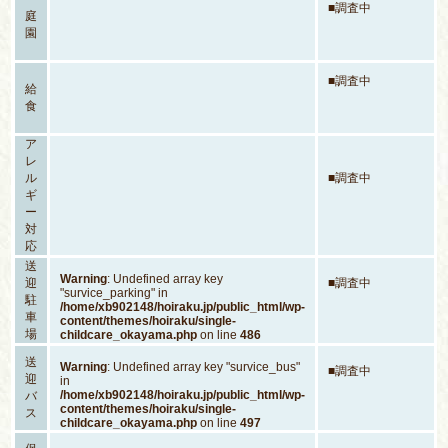
■調査中
庭
園
■調査中
給
食
ア
レ
ル
■調査中
ギ
ー
対
応
送
Warning
: Undefined array key
迎
■調査中
"survice_parking" in
駐
/home/xb902148/hoiraku.jp/public_html/wp-
車
content/themes/hoiraku/single-
場
childcare_okayama.php
on line
486
送
Warning
: Undefined array key "survice_bus"
■調査中
迎
in
/home/xb902148/hoiraku.jp/public_html/wp-
バ
content/themes/hoiraku/single-
ス
childcare_okayama.php
on line
497