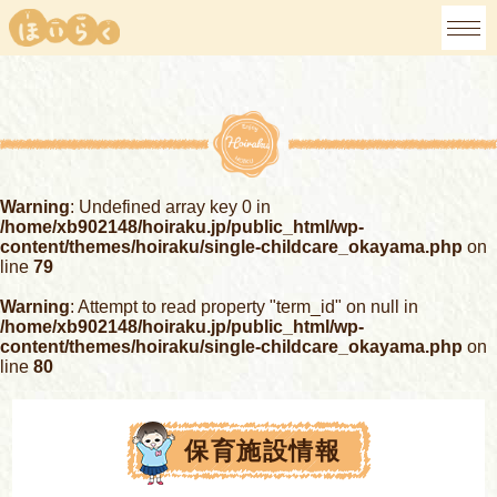
Warning
: Undefined array key 0 in
/home/xb902148/hoiraku.jp/public_html/wp-
content/themes/hoiraku/single-childcare_okayama.php
on
line
79
Warning
: Attempt to read property "term_id" on null in
/home/xb902148/hoiraku.jp/public_html/wp-
content/themes/hoiraku/single-childcare_okayama.php
on
line
80
保育施設情報