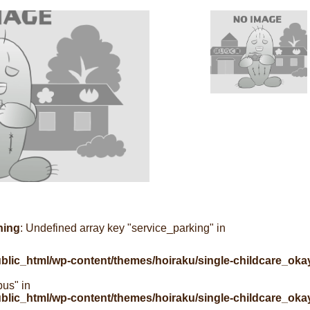
ning
: Undefined array key "service_parking" in
ublic_html/wp-content/themes/hoiraku/single-childcare_ok
bus" in
ublic_html/wp-content/themes/hoiraku/single-childcare_ok