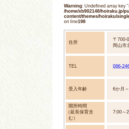
Warning
: Undefined array key 
/home/xb902148/hoiraku.jp/pu
content/themes/hoiraku/sing
on line
198
〒700-0
住所
岡山市北
TEL
086-24
受入年齢
6か月
開所時間
（延長保育含
7:00～2
む）