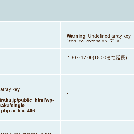
Warning
: Undefined array key
"service_extension_2" in
/home/xb902148/hoiraku.jp/pu
content/themes/hoiraku/singl
childcare_okayama.php
7:30～17:00(18:00まで延長)
on li
 array key
-
raku.jp/public_html/wp-
raku/single-
.php
on line
406