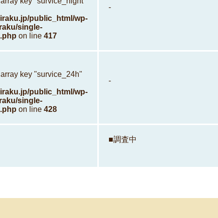
array key "survice_night"
-
raku.jp/public_html/wp-
raku/single-
.php
on line
417
 array key "survice_24h"
-
raku.jp/public_html/wp-
raku/single-
.php
on line
428
■調査中