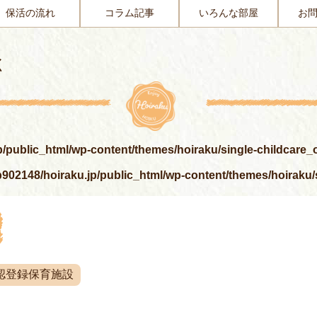
保活の流れ
コラム記事
いろんな部屋
お
く
p/public_html/wp-content/themes/hoiraku/single-childcare
902148/hoiraku.jp/public_html/wp-content/themes/hoiraku
認登録保育施設