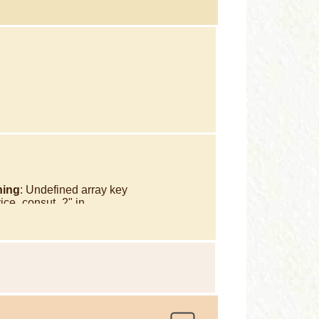
ning
: Undefined array key
vice_consut_2" in
e/xb902148/hoiraku.jp/public_html/wp-
ent/themes/hoiraku/single-
dcare_okayama.php
on line
566