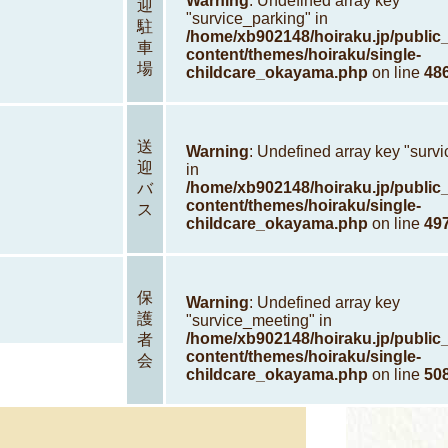
Warning
: Undefined array key
迎
"survice_parking" in
駐
/home/xb902148/hoiraku.jp/public
車
content/themes/hoiraku/single-
場
childcare_okayama.php
on line
48
送
Warning
: Undefined array key "surv
迎
in
/home/xb902148/hoiraku.jp/public
バ
content/themes/hoiraku/single-
ス
childcare_okayama.php
on line
49
保
Warning
: Undefined array key
護
"survice_meeting" in
/home/xb902148/hoiraku.jp/public
者
content/themes/hoiraku/single-
会
childcare_okayama.php
on line
50