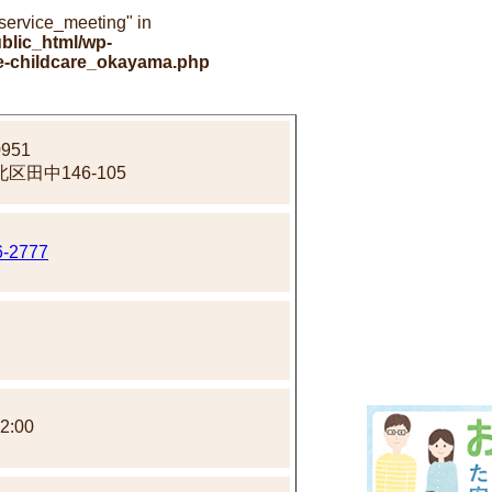
"service_meeting" in
blic_html/wp-
le-childcare_okayama.php
951
区田中146-105
6-2777
～
2:00