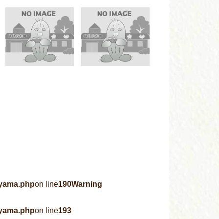
ayama.php
on line
190
Warning
ayama.php
on line
193