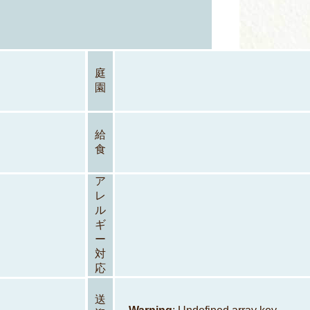
庭
園
blic_html/wp-
e-
ne
388
給
食
ア
レ
ル
ギ
ー
対
応
送