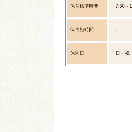
保育標準時間
7:30～1
保育短時間
-
休園日
日・祝