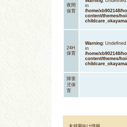
Warning
: Undefined 
夜間
in
/home/xb902148/hoi
保育
content/themes/hoi
childcare_okayama
Warning
: Undefined
24H
in
保育
/home/xb902148/hoi
content/themes/hoi
childcare_okayama
障害
児保
育
未就園向け情報