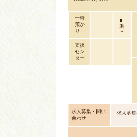
一時
■
預か
調
り
査
中
支援
-
セン
ター
求人募集・問い
求人募集
合わせ