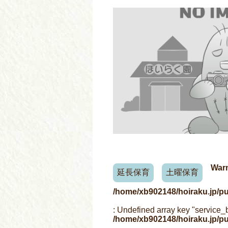
War
延長保育
土曜保育
/home/xb902148/hoiraku.jp/p
: Undefined array key "service_
/home/xb902148/hoiraku.jp/p