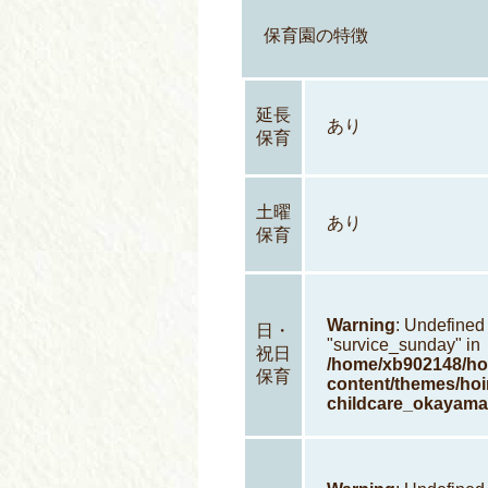
保育園の特徴
延長
あり
保育
土曜
あり
保育
Warning
: Undefined
日・
"survice_sunday" in
祝日
/home/xb902148/hoi
保育
content/themes/hoi
childcare_okayama