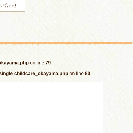
問い合わせ
_okayama.php
on line
79
/single-childcare_okayama.php
on line
80