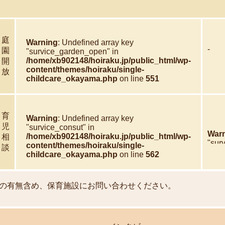
庭
Warning
: Undefined array key
-
園
"survice_garden_open" in
/home/xb902148/hoiraku.jp/public_html/wp-
開
content/themes/hoiraku/single-
放
childcare_okayama.php
on line
551
育
Warning
: Undefined array key
児
"survice_consut" in
War
/home/xb902148/hoiraku.jp/public_html/wp-
相
"sur
content/themes/hoiraku/single-
談
/hom
childcare_okayama.php
on line
562
cont
chil
の有無含め、保育施設にお問い合わせください。