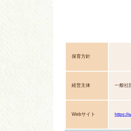
保育方針
経営主体
一般社
Webサイト
https:/