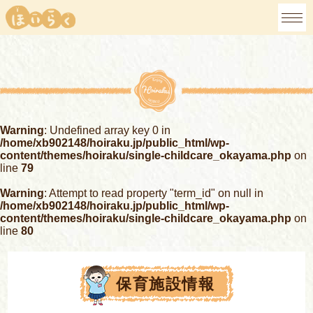
Warning
: Undefined array key 0 in
/home/xb902148/hoiraku.jp/public_html/wp-
content/themes/hoiraku/single-childcare_okayama.php
on
line
79
Warning
: Attempt to read property "term_id" on null in
/home/xb902148/hoiraku.jp/public_html/wp-
content/themes/hoiraku/single-childcare_okayama.php
on
line
80
保育施設情報