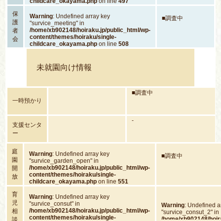
childcare_okayama.php
on line
497
保
Warning
: Undefined array key
■調査中
護
"survice_meeting" in
/home/xb902148/hoiraku.jp/public_html/wp-
者
content/themes/hoiraku/single-
会
childcare_okayama.php
on line
508
未就園向け情報
■調査中
一時預かり
-
支援センタ
ー
庭
Warning
: Undefined array key
■調査中
園
"survice_garden_open" in
/home/xb902148/hoiraku.jp/public_html/wp-
開
content/themes/hoiraku/single-
放
childcare_okayama.php
on line
551
育
Warning
: Undefined array key
児
"survice_consut" in
Warning
: Undefined a
/home/xb902148/hoiraku.jp/public_html/wp-
相
"survice_consut_2" in
content/themes/hoiraku/single-
/home/xb902148/hoira
談