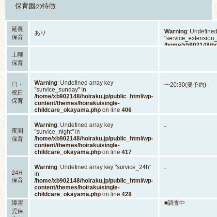
保育園の特徴
延長
Warning
: Undefined
あり
保育
"service_extension_
/home/xb902148/hoi
content/themes/hoi
土曜
childcare_okayam
保育
Warning
: Undefined array key
日・
〜20:30(要予約)
"survice_sunday" in
祝日
/home/xb902148/hoiraku.jp/public_html/wp-
保育
content/themes/hoiraku/single-
childcare_okayama.php
on line
406
Warning
: Undefined array key
-
夜間
"survice_night" in
/home/xb902148/hoiraku.jp/public_html/wp-
保育
content/themes/hoiraku/single-
childcare_okayama.php
on line
417
Warning
: Undefined array key "survice_24h"
-
24H
in
保育
/home/xb902148/hoiraku.jp/public_html/wp-
content/themes/hoiraku/single-
childcare_okayama.php
on line
428
障害
■調査中
児保