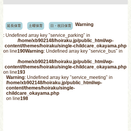
Warning
延長保育
土曜保育
日・祝日保育
: Undefined array key "service_parking" in
/home/xb902148/hoiraku.jp/public_html/wp-
content/themes/hoiraku/single-childcare_okayama.php
on line
190
Warning
: Undefined array key "service_bus" in
/home/xb902148/hoiraku.jp/public_html/wp-
content/themes/hoiraku/single-childcare_okayama.php
on line
193
Warning
: Undefined array key "service_meeting" in
/home/xb902148/hoiraku.jp/public_html/wp-
content/themes/hoiraku/single-
childcare_okayama.php
on line
198