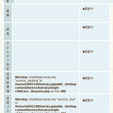
育
■調査中
庭
園
■調査中
給
食
ア
レ
ル
■調査中
ギ
ー
対
応
送
Warning
: Undefined array key
迎
■調査中
"survice_parking" in
駐
/home/xb902148/hoiraku.jp/public_html/wp-
車
content/themes/hoiraku/single-
場
childcare_okayama.php
on line
486
送
Warning
: Undefined array key "survice_bus"
■調査中
迎
in
/home/xb902148/hoiraku.jp/public_html/wp-
バ
content/themes/hoiraku/single-
ス