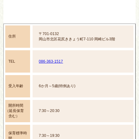
〒701-0132
住所
岡山市北区花尻ききょう町7-110 岡崎ビル3階
TEL
086-363-1517
受入年齢
6か月～5歳(特例あり)
開所時間
（延長保育
7:30～20:30
含む）
保育標準時
7:30～19:30
間