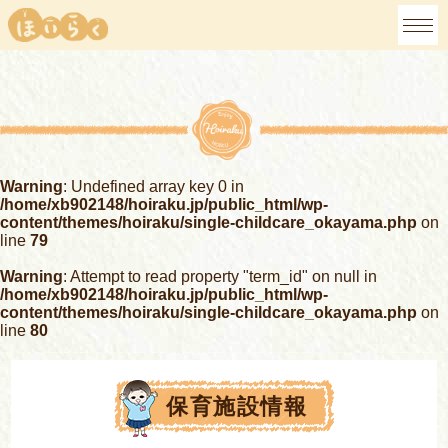
Warning
: Undefined array key 0 in
/home/xb902148/hoiraku.jp/public_html/wp-
content/themes/hoiraku/single-childcare_okayama.php
on
line
79
Warning
: Attempt to read property "term_id" on null in
/home/xb902148/hoiraku.jp/public_html/wp-
content/themes/hoiraku/single-childcare_okayama.php
on
line
80
保育施設情報