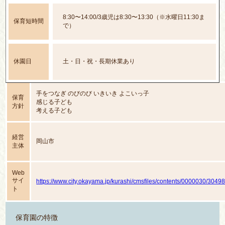
8:30〜14:00/3歳児は8:30〜13:30（※水曜日11:30ま
保育短時間
で）
休園日
土・日・祝・長期休業あり
手をつなぎ のびのび いきいき よこいっ子
保育
感じる子ども
方針
考える子ども
チャレンジする子ども
経営
岡山市
主体
Web
サイ
https://www.city.okayama.jp/kurashi/cmsfiles/contents/0000030/30498
ト
保育園の特徴