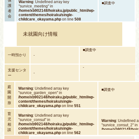
保
Warning
: Undefined array key
■調査中
護
"survice_meeting" in
/home/xb902148/hoiraku.jp/public_html/wp-
者
content/themes/hoiraku/single-
会
childcare_okayama.php
on line
508
未就園向け情報
■調査中
一時預かり
-
-
支援センタ
-
ー
庭
Warning
: Undefined array key
■調査中
園
"survice_garden_open" in
/home/xb902148/hoiraku.jp/public_html/wp-
開
content/themes/hoiraku/single-
放
childcare_okayama.php
on line
551
育
Warning
: Undefined array key
児
"survice_consut" in
Warning
: Undefined a
/home/xb902148/hoiraku.jp/public_html/wp-
相
"survice_consut_2" in
content/themes/hoiraku/single-
/home/xb902148/hoira
談
childcare_okayama.php
on line
562
content/themes/hoira
childcare_okayama.