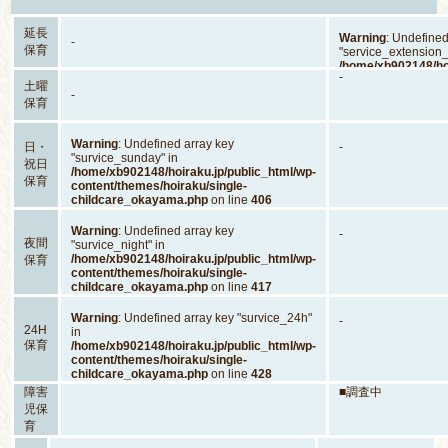
延長
Warning
: Undefined
-
保育
"service_extension_
/home/xb902148/hoi
-
content/themes/hoi
土曜
childcare_okayam
-
保育
Warning
: Undefined array key
日・
-
"survice_sunday" in
祝日
/home/xb902148/hoiraku.jp/public_html/wp-
保育
content/themes/hoiraku/single-
childcare_okayama.php
on line
406
Warning
: Undefined array key
-
夜間
"survice_night" in
/home/xb902148/hoiraku.jp/public_html/wp-
保育
content/themes/hoiraku/single-
childcare_okayama.php
on line
417
Warning
: Undefined array key "survice_24h"
-
24H
in
保育
/home/xb902148/hoiraku.jp/public_html/wp-
content/themes/hoiraku/single-
childcare_okayama.php
on line
428
障害
■調査中
児保
育