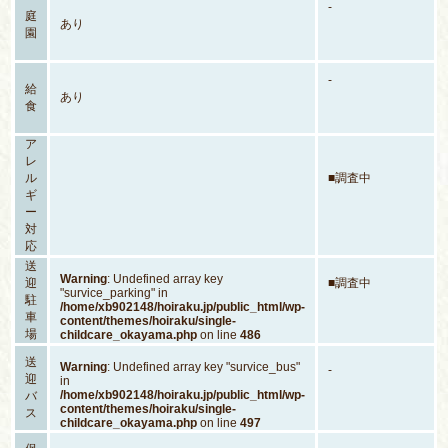
-
庭
あり
園
-
給
あり
食
ア
レ
ル
■調査中
ギ
ー
対
応
送
Warning
: Undefined array key
迎
■調査中
"survice_parking" in
駐
/home/xb902148/hoiraku.jp/public_html/wp-
車
content/themes/hoiraku/single-
場
childcare_okayama.php
on line
486
送
Warning
: Undefined array key "survice_bus"
-
迎
in
/home/xb902148/hoiraku.jp/public_html/wp-
バ
content/themes/hoiraku/single-
ス
childcare_okayama.php
on line
497