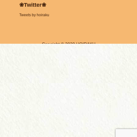
❀Twitter❀
Tweets by hoiraku
Coryright © 2020 HOIRAKU