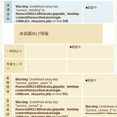
保
Warning
: Undefined array key
■調査中
護
"survice_meeting" in
/home/xb902148/hoiraku.jp/public_html/wp-
者
content/themes/hoiraku/single-
会
childcare_okayama.php
on line
508
未就園向け情報
■調査中
一時預かり
-
支援センタ
-
ー
庭
Warning
: Undefined array key
■調査中
園
"survice_garden_open" in
/home/xb902148/hoiraku.jp/public_html/wp-
開
content/themes/hoiraku/single-
放
childcare_okayama.php
on line
551
育
Warning
: Undefined array key
児
"survice_consut" in
Warning
: Undefined a
/home/xb902148/hoiraku.jp/public_html/wp-
相
"survice_consut_2" in
content/themes/hoiraku/single-
/home/xb902148/hoira
談
childcare_okayama.php
on line
562