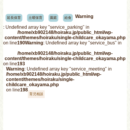
Warning
延長保育
土曜保育
園庭
給食
: Undefined array key "service_parking" in
/home/xb902148/hoiraku.jp/public_html/wp-
content/themes/hoiraku/single-childcare_okayama.php
on line
190
Warning
: Undefined array key "service_bus" in
/home/xb902148/hoiraku.jp/public_html/wp-
content/themes/hoiraku/single-childcare_okayama.php
on line
193
Warning
: Undefined array key "service_meeting" in
/home/xb902148/hoiraku.jp/public_html/wp-
content/themes/hoiraku/single-
childcare_okayama.php
on line
198
育児相談