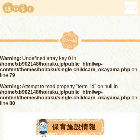
Warning
: Undefined array key 0 in
/home/xb902148/hoiraku.jp/public_html/wp-
content/themes/hoiraku/single-childcare_okayama.php
on
line
79
Warning
: Attempt to read property "term_id" on null in
/home/xb902148/hoiraku.jp/public_html/wp-
content/themes/hoiraku/single-childcare_okayama.php
on
line
80
保育施設情報