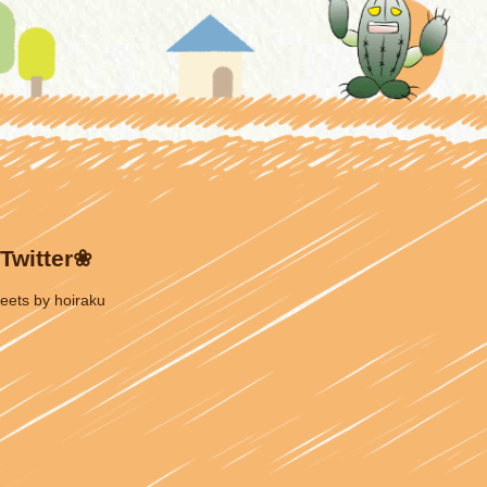
Twitter❀
eets by hoiraku