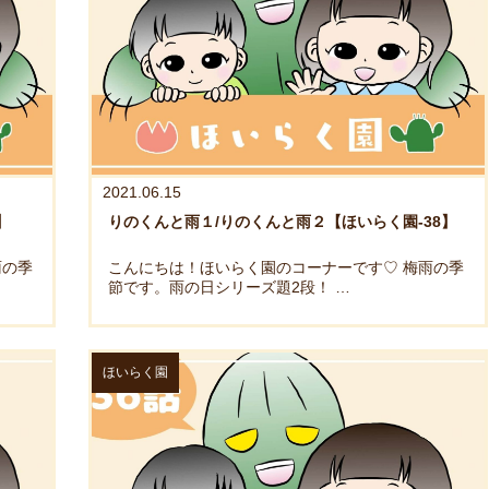
2021.06.15
】
りのくんと雨１/りのくんと雨２【ほいらく園-38】
雨の季
こんにちは！ほいらく園のコーナーです♡ 梅雨の季
節です。雨の日シリーズ題2段！ …
ほいらく園