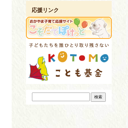
応援リンク
検
索: